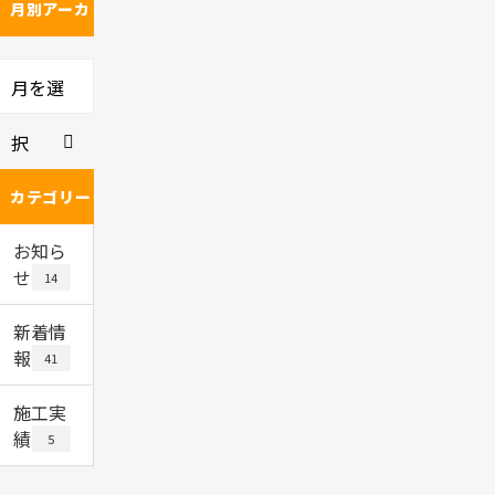
月別アーカ
イブ
月を選
択
カテゴリー
お知ら
せ
14
新着情
報
41
施工実
績
5