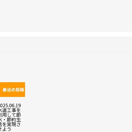
最近の投稿
025.06.19
水道工事を
利用して節
水・節約生
活を実現さ
せよう