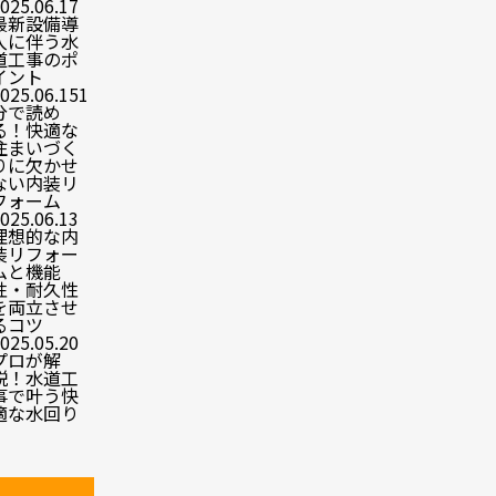
025.06.17
最新設備導
入に伴う水
道工事のポ
イント
025.06.15
1
分で読め
る！快適な
住まいづく
りに欠かせ
ない内装リ
フォーム
025.06.13
理想的な内
装リフォー
ムと機能
性・耐久性
を両立させ
るコツ
025.05.20
プロが解
説！水道工
事で叶う快
適な水回り