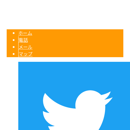
リフォームなら神奈川県大和市の設備工事業者『株式会社創和』へ
Copyright © 内装リフォーム・水道工事なら神奈川県大和市などで活動するリフォーム業
者『株式会社創和』へ. All rights reserved.
ホーム
電話
メール
マップ