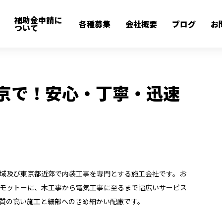
補助金申請に
京で！安心・丁寧・迅速な施工の株式会社創和
各種募集
会社概要
ブログ
お
BLOG
ついて
京で！安心・丁寧・迅速
域及び東京都近郊で内装工事を専門とする施工会社です。お
モットーに、木工事から電気工事に至るまで幅広いサービス
質の高い施工と細部へのきめ細かい配慮です。